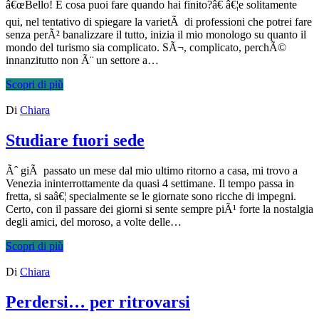
â€œBello! E cosa puoi fare quando hai finito?â€ â€¦e solitamente
qui, nel tentativo di spiegare la varietÃ di professioni che potrei fare
senza perÃ² banalizzare il tutto, inizia il mio monologo su quanto il
mondo del turismo sia complicato. SÃ¬, complicato, perchÃ©
innanzitutto non Ã¨ un settore a…
Scopri di più
Di
Chiara
Studiare fuori sede
Ãˆ giÃ passato un mese dal mio ultimo ritorno a casa, mi trovo a
Venezia ininterrottamente da quasi 4 settimane. Il tempo passa in
fretta, si saâ€¦ specialmente se le giornate sono ricche di impegni.
Certo, con il passare dei giorni si sente sempre piÃ¹ forte la nostalgia
degli amici, del moroso, a volte delle…
Scopri di più
Di
Chiara
Perdersi… per ritrovarsi