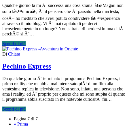
Qualche giorno fa mi Ã¨ successa una cosa strana. â€œMagari non
sono lâ€™unicaâ€, Ã¨ il pensiero che Ã¨ passato nella mia testa,
cosÃ¬ ho meditato che avrei potuto condividere lâ€™esperienza
attraverso il mio blog. Vi Ã¨ mai capitato di perdervi
incoscientemente in un luogo? Non si tratta di perdersi in una cittÃ
perchÃ© si Ã¨…
Scopri di più
Di
Chiara
Pechino Express
Da qualche giorno Ã¨ terminato il programma Pechino Express, il
primo reality che mi abbia mai interessato piÃ¹ di un film alla
ventesima replica in televisione. Non sono, infatti, una persona che
ama i reality, ed Ã¨ proprio per questo che mi sono stupita di quanto
il programma abbia suscitato in me notevole curiositÃ fin…
Scopri di più
Pagina 7 di 7
« Prima