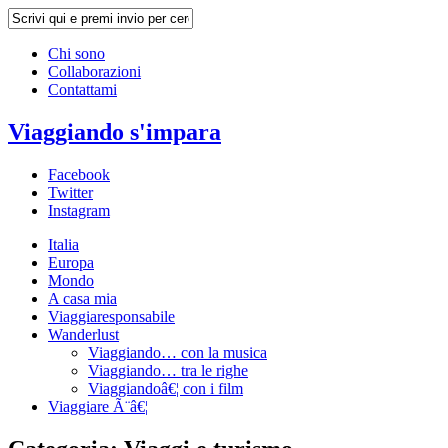
Chi sono
Collaborazioni
Contattami
Viaggiando s'impara
Facebook
Twitter
Instagram
Italia
Europa
Mondo
A casa mia
Viaggiaresponsabile
Wanderlust
Viaggiando… con la musica
Viaggiando… tra le righe
Viaggiandoâ€¦ con i film
Viaggiare Ã¨â€¦