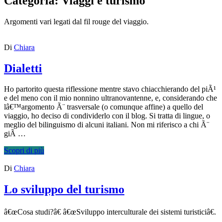
Categoria:
Viaggi e turismo
Argomenti vari legati dal fil rouge del viaggio.
Di
Chiara
Dialetti
Ho partorito questa riflessione mentre stavo chiacchierando del piÃ¹
e del meno con il mio nonnino ultranovantenne, e, considerando che
lâ€™argomento Ã¨ trasversale (o comunque affine) a quello del
viaggio, ho deciso di condividerlo con il blog. Si tratta di lingue, o
meglio del bilinguismo di alcuni italiani. Non mi riferisco a chi Ã¨
giÃ …
Scopri di più
Di
Chiara
Lo sviluppo del turismo
â€œCosa studi?â€ â€œSviluppo interculturale dei sistemi turisticiâ€.