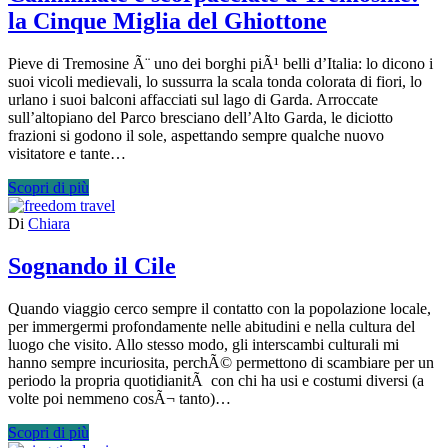
la Cinque Miglia del Ghiottone
Pieve di Tremosine Ã¨ uno dei borghi piÃ¹ belli d’Italia: lo dicono i
suoi vicoli medievali, lo sussurra la scala tonda colorata di fiori, lo
urlano i suoi balconi affacciati sul lago di Garda. Arroccate
sull’altopiano del Parco bresciano dell’Alto Garda, le diciotto
frazioni si godono il sole, aspettando sempre qualche nuovo
visitatore e tante…
Scopri di più
Di
Chiara
Sognando il Cile
Quando viaggio cerco sempre il contatto con la popolazione locale,
per immergermi profondamente nelle abitudini e nella cultura del
luogo che visito. Allo stesso modo, gli interscambi culturali mi
hanno sempre incuriosita, perchÃ© permettono di scambiare per un
periodo la propria quotidianitÃ con chi ha usi e costumi diversi (a
volte poi nemmeno cosÃ¬ tanto)…
Scopri di più