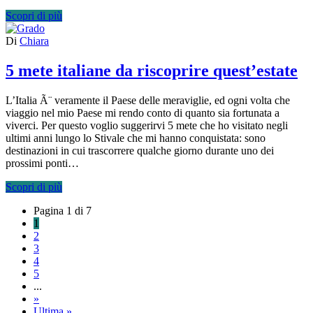
Scopri di più
Di
Chiara
5 mete italiane da riscoprire quest’estate
L’Italia Ã¨ veramente il Paese delle meraviglie, ed ogni volta che
viaggio nel mio Paese mi rendo conto di quanto sia fortunata a
viverci. Per questo voglio suggerirvi 5 mete che ho visitato negli
ultimi anni lungo lo Stivale che mi hanno conquistata: sono
destinazioni in cui trascorrere qualche giorno durante uno dei
prossimi ponti…
Scopri di più
Pagina 1 di 7
1
2
3
4
5
...
»
Ultima »