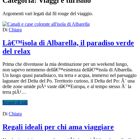
Categoria:
Viaggi e turismo
Argomenti vari legati dal fil rouge del viaggio.
Di
Chiara
Lâ€™isola di Albarella, il paradiso verde
del relax
Prima che diventasse la mia destinazione per un weekend lungo,
non sapevo nemmeno dellâ€™esistenza dellâ€™isola di Albarella.
Un luogo quasi paradisiaco, tra terra e acqua, immerso nel paesaggio
lagunare del Delta del Po. Territorio curioso, il Delta del Po: Ã¨ una
delle zone umide piÃ¹ vaste dâ€™Europa, e al tempo stesso Ã¨ la
terra piÃ¹…
Scopri di più
Di
Chiara
Regali ideali per chi ama viaggiare