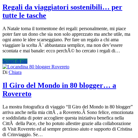
Regali da viaggiatori sostenibili… per
tutte le tasche
A Natale torna il tormentone dei regali: personalmente, mi piace
poter fare un dono che sia non solo apprezzato ma anche utile, ma
ogni anno le idee scarseggiano. Per fare un regalo a chi ama
viaggiare la scelta Ã¨ abbastanza semplice, ma non dev’essere
scontata e mai banale: ecco perchÃ© ho cercato i regali di…
Scopri di più
Di
Chiara
Il Giro del Mondo in 80 blogger… a
Rovereto
La mostra fotografica di viaggio “Il Giro del Mondo in 80 blogger”
arriva anche nella mia cittÃ , a Rovereto.Â Sono felice, emozionata
e soddisfatta di poter accogliere questa iniziativa benefica nella
CittÃ della Pace, che ho potuto allestire grazie alla collaborazione
di Visit Rovereto ed al sempre prezioso aiuto e supporto di Cristina
di Crinviaggio. Se…