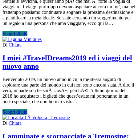
Natale si avvicina, e quest’anno piÃ¹ che mai Ã¨ forte la voglia di
viaggiare. I viaggi purtroppo devono aspettare ancora un po’, ma nel
frattempo possiamo continuare a sognare la prossima destinazione e
a pianificare la meta ideale. Se state cercando un suggerimento per
un regalo a una persona che ama viaggiare, ecco qui la…
Scopri di più
Di
Chiara
I miei #TravelDreams2019 ed i viaggi del
nuovo anno
Benvenuto 2019, un nuovo anno in cui a me stessa auguro di
esplorare una parte del mondo in cui non sono ancora stata. A dire il
vero, in parte so che sarÃ cosÃ¬, perchÃ© l’ultimo giorno del
2018 ho acquistato i biglietti che quest’estate mi porteranno in un
posto speciale, che non ho mai visto…
Scopri di più
Di
Chiara
Camminate e scorpacciate a Tremosine: