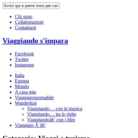
Chi sono
Collaborazioni
Contattami
Viaggiando s'impara
Facebook
Twitter
Instagram
Italia
Europa
Mondo
A casa mia
Viaggiaresponsabile
Wanderlust
Viaggiando… con la musica
Viaggiando… tra le righe
Viaggiandoâ€¦ con i film
Viaggiare Ã¨â€¦