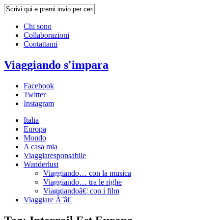
Chi sono
Collaborazioni
Contattami
Viaggiando s'impara
Facebook
Twitter
Instagram
Italia
Europa
Mondo
A casa mia
Viaggiaresponsabile
Wanderlust
Viaggiando… con la musica
Viaggiando… tra le righe
Viaggiandoâ€¦ con i film
Viaggiare Ã¨â€¦