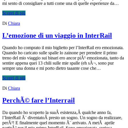
mi sento di consigliare a tutti come una di quelle esperienze da…
Scopri di più
Di
Chiara
L’emozione di un viaggio in InterRail
Quando ho comprato il mio biglietto per l’InterRail ero emozionata.
Quando ho caricato sulle spalle lo zainone per prendere il primo
treno del mio viaggio sui binari ero ancor piÃ¹ emozionata, tanto da
sentire appena quei 13 chili sulle mie spalle (eh sÃ¬, sono pur
sempre una donna e mi porto dietro taaante cose che…
Scopri di più
Di
Chiara
PerchÃ© fare l’Interrail
Da quando ho scoperto la suaÂ esistenza,Â qualche anno fa,
l’InterRail Ã¨ diventatoÂ presto un sogno. Un sogno da realizzare,
perÃ²! E finalmente quel momento Ã¨ arrivato. A metÃ aprile
partirÃ² per il mio primo InterRail. Sono emozionata, curiosa,