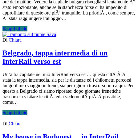
ore del mattino. Vedere la capitale bulgara risvegliarsi lentamente Ã¨
stato emozionante, anche se la stanchezza forse ci ha impedito di
approfittare di queste ore piÃ¹ tranquille. La prioritÃ , come sempre,
Ã¨ stata raggiungere l’alloggio…
Scopri di più
Di
Chiara
Belgrado, tappa intermedia di un
InterRail verso est
Un’altra capitale nel mio InterRail verso est… questa cittÃ Â Ã¨
stata la tappa intermedia, sia per le distanze ed i chilometri percorsi
lungo il mio viaggio in treno, sia per i giorni trascorsi fino a qui. Per
questo a Belgrado ci siamo riposate: dopo giornate frenetiche
trascorse a visitare le cittÃ ed a vederne ilÂ piÃ¹Â possibile,
come…
Scopri di più
Di
Chiara
My house in Budapest… in InterRail