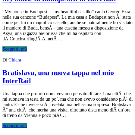
“My house in Budapest… my beautiful castillo” canta George Ezra
nella sua canzone “Budapest”. La mia casa a Budapest non Ã¨ stata
come per lui un magnifico castello, anche se naturalmente ho visitato
il maniero di Buda, bensÃ¬ una casetta messa a disposizione da
Asya, una ragazza bielorussa che mi ha ospitato con
ilÂ Couchsurfing!Â A metÃ …
Scopri di più
Di
Chiara
Bratislava, una nuova tappa nel mio
InterRail
Una tappa che proprio non avevamo pensato di fare. Una cittÃ che
mi suonava in testa da un po’, ma che non avevo considerato piÃ¹ di
tanto. E che invece si Ã¨ rivelata una bellissima sorpresa! Bratislava
Ã¨ una cittÃ che merita una visita, oltretutto dista meno diÂ un’ora
di treno da Vienna e poco piÃ¹…
Scopri di più