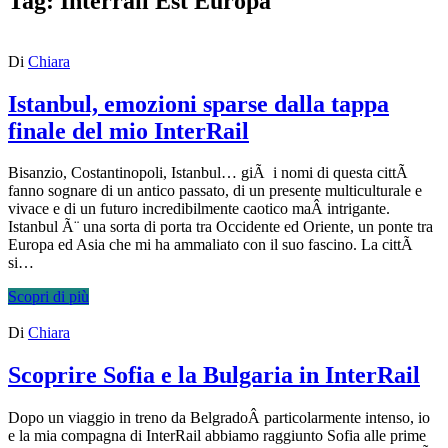
Tag:
Interrail Est Europa
Di
Chiara
Istanbul, emozioni sparse dalla tappa
finale del mio InterRail
Bisanzio, Costantinopoli, Istanbul… giÃ i nomi di questa cittÃ
fanno sognare di un antico passato, di un presente multiculturale e
vivace e di un futuro incredibilmente caotico maÂ intrigante.
Istanbul Ã¨ una sorta di porta tra Occidente ed Oriente, un ponte tra
Europa ed Asia che mi ha ammaliato con il suo fascino. La cittÃ
si…
Scopri di più
Di
Chiara
Scoprire Sofia e la Bulgaria in InterRail
Dopo un viaggio in treno da BelgradoÂ particolarmente intenso, io
e la mia compagna di InterRail abbiamo raggiunto Sofia alle prime