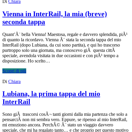
Di
Chiara
Vienna in InterRail, la mia (breve)
seconda tappa
Quant’Ã¨ bella Vienna! Maestosa, regale e davvero splendida, piÃ¹
di quanto la ricordavo. Vienna Ã¨ stata la seconda tappa del mio
InterRail (dopo Lubiana, da cui sono partita), e qui ho trascorso
purtroppo solo una giornata, ma conoscevo giÃ questa cittÃ
speciale, avendola visitata in due occasioni e con piÃ¹ tempo a
disposizione. Ho scelto…
Scopri di più
Di
Chiara
Lubiana, la prima tappa del mio
InterRail
Sono giÃ trascorsi cosÃ¬ tanti giorni dalla mia partenza che solo a
pensarciÂ non mi sembra vero. Eppure, se ripenso al mio InterRail,
mi emoziono ancora. PerchÃ© Ã¨ stato un viaggio davvero
speciale, che mi ha regalato tanto… e che proprio per questo motivo