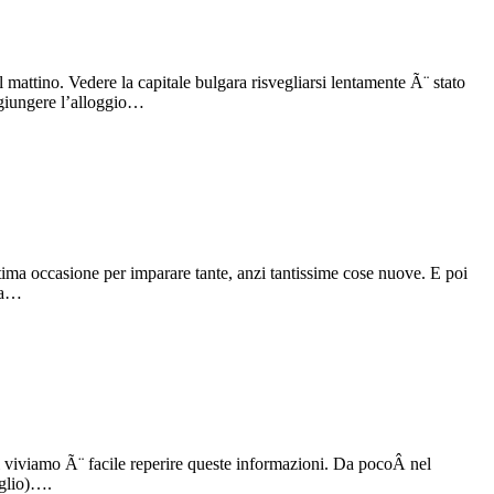
mattino. Vedere la capitale bulgara risvegliarsi lentamente Ã¨ stato
ggiungere l’alloggio…
ma occasione per imparare tante, anzi tantissime cose nuove. E poi
i a…
ui viviamo Ã¨ facile reperire queste informazioni. Da pocoÂ nel
eglio)….