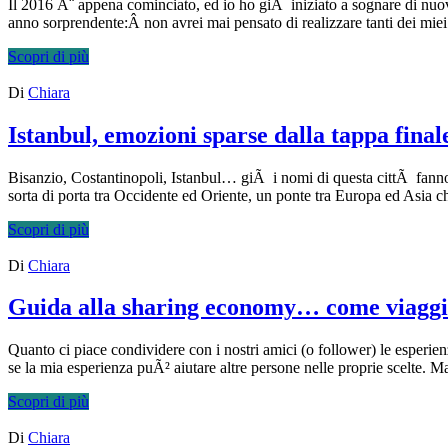
Il 2016 Ã¨ appena cominciato, ed io ho giÃ iniziato a sognare di nuo
anno sorprendente:Â non avrei mai pensato di realizzare tanti dei mi
Scopri di più
Di
Chiara
Istanbul, emozioni sparse dalla tappa final
Bisanzio, Costantinopoli, Istanbul… giÃ i nomi di questa cittÃ fanno 
sorta di porta tra Occidente ed Oriente, un ponte tra Europa ed Asia 
Scopri di più
Di
Chiara
Guida alla sharing economy… come viaggia
Quanto ci piace condividere con i nostri amici (o follower) le esperi
se la mia esperienza puÃ² aiutare altre persone nelle proprie scelte. M
Scopri di più
Di
Chiara