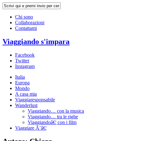
Chi sono
Collaborazioni
Contattami
Viaggiando s'impara
Facebook
Twitter
Instagram
Italia
Europa
Mondo
A casa mia
Viaggiaresponsabile
Wanderlust
Viaggiando… con la musica
Viaggiando… tra le righe
Viaggiandoâ€¦ con i film
Viaggiare Ã¨â€¦