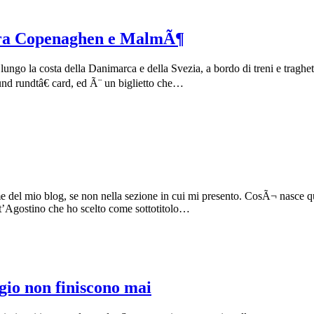
 tra Copenaghen e MalmÃ¶
, lungo la costa della Danimarca e della Svezia, a bordo di treni e tragh
d rundtâ€ card, ed Ã¨ un biglietto che…
del mio blog, se non nella sezione in cui mi presento. CosÃ¬ nasce que
nt’Agostino che ho scelto come sottotitolo…
gio non finiscono mai