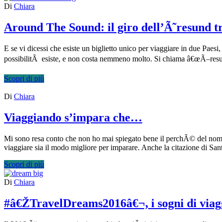
Di
Chiara
Around The Sound: il giro dell’Ã˜resund
E se vi dicessi che esiste un biglietto unico per viaggiare in due Paesi
possibilitÃ esiste, e non costa nemmeno molto. Si chiama â€œÃ–resun
Scopri di più
Di
Chiara
Viaggiando s’impara che…
Mi sono resa conto che non ho mai spiegato bene il perchÃ© del nome 
viaggiare sia il modo migliore per imparare. Anche la citazione di Sa
Scopri di più
Di
Chiara
#â€ŽTravelDreams2016â€¬, i sogni di viag