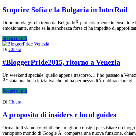
Scoprire Sofia e la Bulgaria in InterRail
Dopo un viaggio in treno da BelgradoÂ particolarmente intenso, io e l
emozionante, anche se la stanchezza forse ci ha impedito di approfitta
Scopri di più
Di
Chiara
#BloggerPride2015, ritorno a Venezia
Un weekend speciale, quello appena trascorso… l’ho passato a Venezia
Ã¨ stata una bella iniziativa che mi ha permesso diÂ riabbracciare gli
Scopri di più
Di
Chiara
A proposito di insiders e local guides
Ormai tutti siamo convinti che i migliori consigli per visitare un luo
variopinto mondo di Google Ã¨ comparsa una nuova funzione, chiama