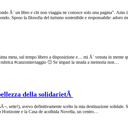
mondo Ã¨ un libro e chi non viaggia ne conosce solo una pagina". Amo il v
do. Sposo la filosofia del turismo sostenibile e responsabile: adoro muov
ossima meta, sul tempo libero a disposizione e… mi Ã¨ venuta in mente q
ia rubrica #canzoninviaggio 🙂 Se impari la strada a memoria non…
ellezza della solidarietÃ
sÃ¬, sette!), avevo definitivamente scelto la mia destinazione solidale.
elo Horizonte e la Casa de acolhida Novella, un centro…