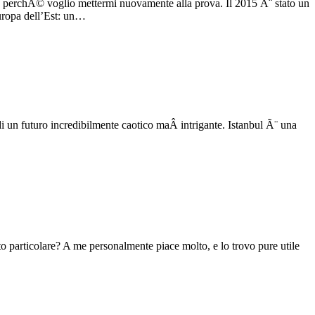
o, perchÃ© voglio mettermi nuovamente alla prova. Il 2015 Ã¨ stato un
uropa dell’Est: un…
di un futuro incredibilmente caotico maÂ intrigante. Istanbul Ã¨ una
o particolare? A me personalmente piace molto, e lo trovo pure utile