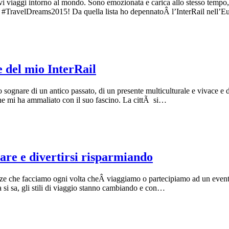
vi viaggi intorno al mondo. Sono emozionata e carica allo stesso temp
ei #TravelDreams2015! Da quella lista ho depennatoÂ l’InterRail nell’E
e del mio InterRail
sognare di un antico passato, di un presente multiculturale e vivace e 
che mi ha ammaliato con il suo fascino. La cittÃ si…
re e divertirsi risparmiando
enze che facciamo ogni volta cheÂ viaggiamo o partecipiamo ad un event
a si sa, gli stili di viaggio stanno cambiando e con…