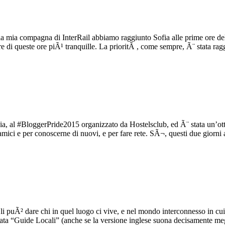
a mia compagna di InterRail abbiamo raggiunto Sofia alle prime ore del 
re di queste ore piÃ¹ tranquille. La prioritÃ , come sempre, Ã¨ stata ra
, al #BloggerPride2015 organizzato da Hostelsclub, ed Ã¨ stata un’otti
 amici e per conoscerne di nuovi, e per fare rete. SÃ¬, questi due giorn
go li puÃ² dare chi in quel luogo ci vive, e nel mondo interconnesso in c
ta “Guide Locali” (anche se la versione inglese suona decisamente m