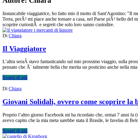
Autore:
Chiara
Instancabile viaggiatrice, ho fatto mio il motto di Sant'Agostino: "Il 
Terra, perÃ² mi piace anche tornare a casa, nel Paese piÃ¹ bello del mon
scoprire curiositÃ e segreti che solo loro sanno custodire.
Di
Chiara
Il Viaggiatore
L’altra seraÂ stavo fantasticando sul mio prossimo viaggio, sulla pr
pensato che Ã¨ talmente bella che merita un posticino anche nella m
Scopri di più
Di
Chiara
Giovani Solidali, ovvero come scoprire la b
Proprio l’altro giorno Facebook mi ha ricordato che, ormai 7 anni fa (
avevo capito che la mia meta sarebbe stata il Brasile, le favelas di B
Scopri di più