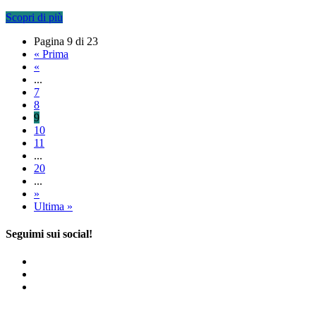
Scopri di più
Pagina 9 di 23
« Prima
«
...
7
8
9
10
11
...
20
...
»
Ultima »
Seguimi sui social!