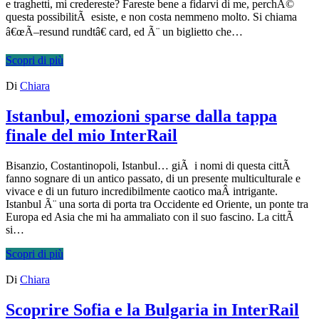
e traghetti, mi credereste? Fareste bene a fidarvi di me, perchÃ©
questa possibilitÃ esiste, e non costa nemmeno molto. Si chiama
â€œÃ–resund rundtâ€ card, ed Ã¨ un biglietto che…
Scopri di più
Di
Chiara
Istanbul, emozioni sparse dalla tappa
finale del mio InterRail
Bisanzio, Costantinopoli, Istanbul… giÃ i nomi di questa cittÃ
fanno sognare di un antico passato, di un presente multiculturale e
vivace e di un futuro incredibilmente caotico maÂ intrigante.
Istanbul Ã¨ una sorta di porta tra Occidente ed Oriente, un ponte tra
Europa ed Asia che mi ha ammaliato con il suo fascino. La cittÃ
si…
Scopri di più
Di
Chiara
Scoprire Sofia e la Bulgaria in InterRail