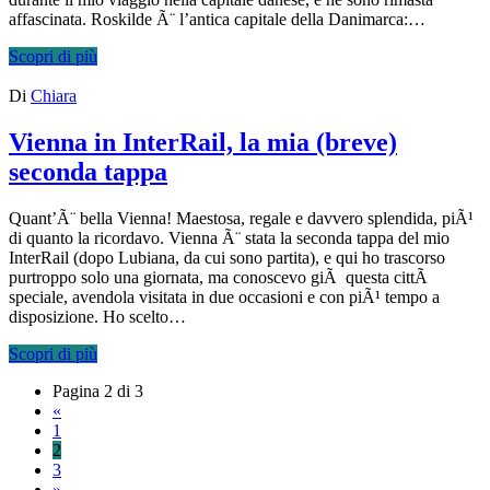
affascinata. Roskilde Ã¨ l’antica capitale della Danimarca:…
Scopri di più
Di
Chiara
Vienna in InterRail, la mia (breve)
seconda tappa
Quant’Ã¨ bella Vienna! Maestosa, regale e davvero splendida, piÃ¹
di quanto la ricordavo. Vienna Ã¨ stata la seconda tappa del mio
InterRail (dopo Lubiana, da cui sono partita), e qui ho trascorso
purtroppo solo una giornata, ma conoscevo giÃ questa cittÃ
speciale, avendola visitata in due occasioni e con piÃ¹ tempo a
disposizione. Ho scelto…
Scopri di più
Pagina 2 di 3
«
1
2
3
»