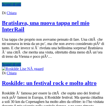
Scopri di più
Di
Chiara
Bratislava, una nuova tappa nel mio
InterRail
Una tappa che proprio non avevamo pensato di fare. Una cittÃ che
mi suonava in testa da un po’, ma che non avevo considerato piÃ¹ di
tanto. E che invece si Ã¨ rivelata una bellissima sorpresa! Bratislava
Ã¨ una cittÃ che merita una visita, oltretutto dista meno diÂ un’ora
di treno da Vienna e poco piÃ¹…
Scopri di più
Di
Chiara
Roskilde: un festival rock e molto altro
Roskilde Ã¨ famosa per essere la cittÃ che ospita uno dei festival
rock piÃ¹ famosi in Europa, il Roskilde festival. Ma questa cittadina
a soli 30 km da Copenaghen ha molto altro da offrire: io l’ho visitata
durante il mio viaggio nella capitale danese, e ne sono rimasta