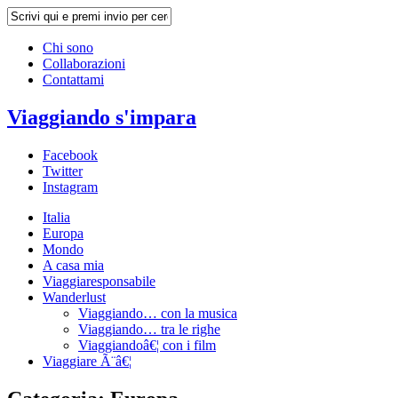
Chi sono
Collaborazioni
Contattami
Viaggiando s'impara
Facebook
Twitter
Instagram
Italia
Europa
Mondo
A casa mia
Viaggiaresponsabile
Wanderlust
Viaggiando… con la musica
Viaggiando… tra le righe
Viaggiandoâ€¦ con i film
Viaggiare Ã¨â€¦