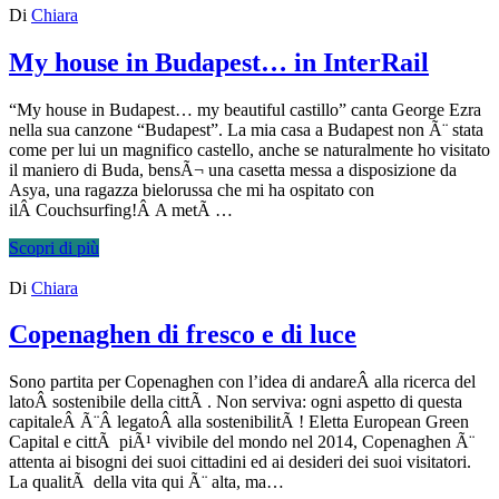
Di
Chiara
My house in Budapest… in InterRail
“My house in Budapest… my beautiful castillo” canta George Ezra
nella sua canzone “Budapest”. La mia casa a Budapest non Ã¨ stata
come per lui un magnifico castello, anche se naturalmente ho visitato
il maniero di Buda, bensÃ¬ una casetta messa a disposizione da
Asya, una ragazza bielorussa che mi ha ospitato con
ilÂ Couchsurfing!Â A metÃ …
Scopri di più
Di
Chiara
Copenaghen di fresco e di luce
Sono partita per Copenaghen con l’idea di andareÂ alla ricerca del
latoÂ sostenibile della cittÃ . Non serviva: ogni aspetto di questa
capitaleÂ Ã¨Â legatoÂ alla sostenibilitÃ ! Eletta European Green
Capital e cittÃ piÃ¹ vivibile del mondo nel 2014, Copenaghen Ã¨
attenta ai bisogni dei suoi cittadini ed ai desideri dei suoi visitatori.
La qualitÃ della vita qui Ã¨ alta, ma…