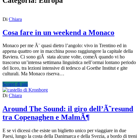
Categoria:
Europa
Di
Chiara
Cosa fare in un weekend a Monaco
Monaco per me Ã¨ quasi dietro l’angolo: vivo in Trentino ed in
appena quattro ore in macchina posso raggiungere la capitale della
Baviera. Ci sono giÃ stata alcune volte, comeÂ quando vi ho
trascorso un’intensa settimana linguistica nell’ormai lontano periodo
del liceo, tra lezioni intensive di tedesco al Goethe Institut e gite
culturali. Ma Monaco riserva…
Scopri di più
Di
Chiara
Around The Sound: il giro dell’Ã˜resund
tra Copenaghen e MalmÃ¶
E se vi dicessi che esiste un biglietto unico per viaggiare in due
Paesi, lungo la costa della Danimarca e della Svezia, a bordo di treni