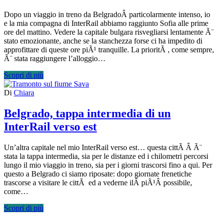
Dopo un viaggio in treno da BelgradoÂ particolarmente intenso, io
e la mia compagna di InterRail abbiamo raggiunto Sofia alle prime
ore del mattino. Vedere la capitale bulgara risvegliarsi lentamente Ã¨
stato emozionante, anche se la stanchezza forse ci ha impedito di
approfittare di queste ore piÃ¹ tranquille. La prioritÃ , come sempre,
Ã¨ stata raggiungere l’alloggio…
Scopri di più
Di
Chiara
Belgrado, tappa intermedia di un
InterRail verso est
Un’altra capitale nel mio InterRail verso est… questa cittÃ Â Ã¨
stata la tappa intermedia, sia per le distanze ed i chilometri percorsi
lungo il mio viaggio in treno, sia per i giorni trascorsi fino a qui. Per
questo a Belgrado ci siamo riposate: dopo giornate frenetiche
trascorse a visitare le cittÃ ed a vederne ilÂ piÃ¹Â possibile,
come…
Scopri di più