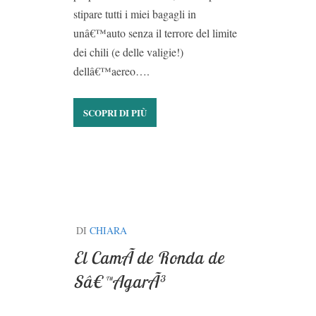
stipare tutti i miei bagagli in
unâ€™auto senza il terrore del limite
dei chili (e delle valigie!)
dellâ€™aereo….
SCOPRI DI PIÙ
DI
CHIARA
El CamÃ­ de Ronda de
Sâ€™AgarÃ³