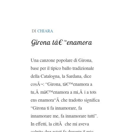
DI
CHIARA
Girona tâ€™enamora
Una canzone popolare di Girona,
base per il tipico ballo tradizionale
della Catalogna, la Sardana, dice
cosÃ¬: “Girona, tâ€™enamora a
tu,Â mâ€™enamora a mi,Â i a tots
ens enamora“Â che tradotto significa
“Girona ti fa innamorare, fa
innamorare me, fa innamorare tutti”.
In effetti, la cittÃ che mi aveva
colpito due estati fa durante il mio