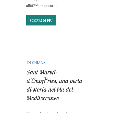
allâ€™aeroporto…
SCOPRI DI PIÙ
DI
CHIARA
Sant MartÃ­
d’EmpÃºries, una perla
di storia nel blu del
Mediterraneo